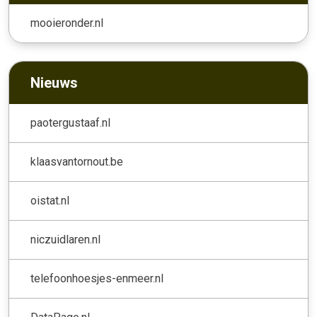
mooieronder.nl
Nieuws
paotergustaaf.nl
klaasvantornout.be
oistat.nl
niczuidlaren.nl
telefoonhoesjes-enmeer.nl