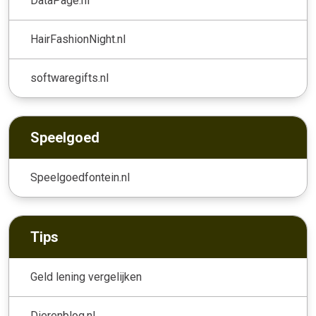
DataPage.nl
HairFashionNight.nl
softwaregifts.nl
Speelgoed
Speelgoedfontein.nl
Tips
Geld lening vergelijken
Dierenblog.nl