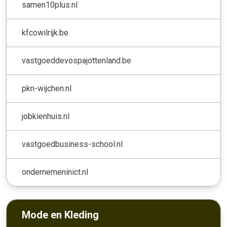
samen10plus.nl
kfcowilrijk.be
vastgoeddevospajottenland.be
pkn-wijchen.nl
jobkienhuis.nl
vastgoedbusiness-school.nl
ondernemeninict.nl
Mode en Kleding